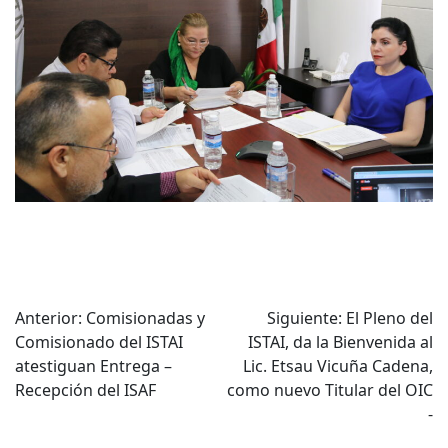
Navegación
Anterior:
Comisionadas y
Siguiente:
El Pleno del
Comisionado del ISTAI
ISTAI, da la Bienvenida al
de
atestiguan Entrega –
Lic. Etsau Vicuña Cadena,
entradas
Recepción del ISAF
como nuevo Titular del OIC
-