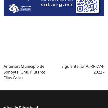
Navegación
Anterior:
Municipio de
Siguiente:
ISTAI-RR-774-
Sonoyta, Gral. Plutarco
2022 -
de
Elias Calles
entradas
Aviso de Privacidad